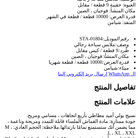
العبوة: حقيبة 9 قطعة / مقابل
مكان المنشأ: فوجيان ، الصين
قدرة العرض: 10000 قطعة / قطعة في الشهر
المنفذ: شيامن
رقم الموديل:
STA-01804
وصف:
ملابس سباحة رجالي
طَرد:
9 قطعة / كيس مقابل
مكان المنشأ:
فوجيان ، الصين
قدرة العرض:
10000 قطعة / قطعة شهريا
ميناء:
شيامن
ال WhatsApp
إرسال بريد إلكتروني إلينا
تفاصيل المنتج
علامات المنتج
نسيج بولي أميد مطاطي بأربع اتجاهات ، مسامي ومريح.
جودة ممتازة: مادة القماش الملساء قابلة للتمدد ومريحة وناعمة ،
مما يضمن أنك ستستمتع تمامًا بارتدائها.ملاحظة: الحجم العادي: M ،
L ، XL ، XXL.