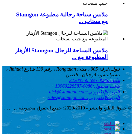
ملابس سباحة رجالية مطبوعة Stamgon
مع سحاب ...
ملابس السباحة للرجال Stamgon الأزهار
المطبوعة مع ...
تبوك:
غرفة 905 ، مبنى Rongtaian ، رقم 139 شارع Jinhuai ،
تشيوانتشو ، فوجيان ، الصين
هاتف:
0086-595-22200560
هاتف محمول:
0086-13960228587
البريد الإلكتروني:
nick@stamgon.com
البريد الإلكتروني:
sales@stamgon.com
© حقوق الطبع والنشر - 2010-2020: جميع الحقوق محفوظة.
, , , , , ,
,