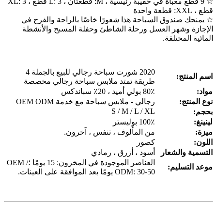
☆ 9 قطع معبأة في حقيبة رئيسية ، M: قطعتان ، L: 3 قطع ، XL: 3
قطع ، XXL: قطعة واحدة
☆ يمنحك صندوق السباحة هذا شعورًا خاصًا بالراحة والفرح في
الإجازة وشهر العسل ورحلة الشاطئ وحفلة المسبح والأنشطة
المائية المختلفة.
2020 شورت سباحة رجالي للبيع بالجملة 4
اسم المنتج:
طريقة تمتد ملابس سباحة رجالي مخصصة
مواد:
80٪ بولي أميد ، 20٪ سباندكس
نوع المنتج:
رجالي - ملابس سباحة مع خدمة OEM ODM
S / M / L / XL
بحجم:
لينينغ:
100٪ بوليستر
ميزة:
من المألوف ، تنفس ، آخرون.
اللون:
كصور
التسمية والشعار
أسود ، أزرق ، رمادي
العناصر الموجودة في المخزون: 15 يومًا ؛OEM /
موعد التسليم:
ODM: 30-50 يومًا بعد الموافقة على العينات.