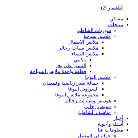
مسكن
منتجات
شورتات الشاطئ
ملابس سباحة
ملابس الاطفال
ملابس سباحة رجالي
ملابس النساء
بيكيني
التستر على بحر
قطعة واحدة ملابس السباحة
ملابس اليوجا
حمالة صدر رياضية وقمصان
السراويل اليوغا
مجموعة ملابس اليوغا
هوديس وسترات رجالية
قميص رجالي
مناشف الشاطئ
أخبار
أسئلة وأجوبة
معلومات عنا
جولة في المعمل