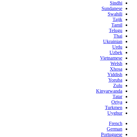
Sindhi
Sundanese
Swahili
Tajik
Tamil
Telugu
Thai
Ukrainian
Urdu
Uzbek
Vietnamese
Welsh
Xhosa
Yiddish
Yoruba
Zulu
Kinyarwanda
Tatar
Oriya
Turkmen
Uyghur
French
German
Portuguese