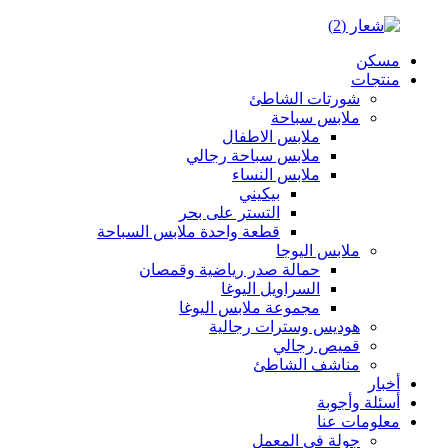
مسكن
منتجات
شورتات الشاطئ
ملابس سباحة
ملابس الاطفال
ملابس سباحة رجالي
ملابس النساء
بيكيني
التستر على بحر
قطعة واحدة ملابس السباحة
ملابس اليوجا
حمالة صدر رياضية وقمصان
السراويل اليوغا
مجموعة ملابس اليوغا
هوديس وسترات رجالية
قميص رجالي
مناشف الشاطئ
أخبار
أسئلة وأجوبة
معلومات عنا
جولة في المعمل