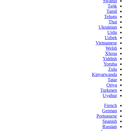
Swahili
Tajik
Tamil
Telugu
Thai
Ukrainian
Urdu
Uzbek
Vietnamese
Welsh
Xhosa
Yiddish
Yoruba
Zulu
Kinyarwanda
Tatar
Oriya
Turkmen
Uyghur
French
German
Portuguese
Spanish
Russian