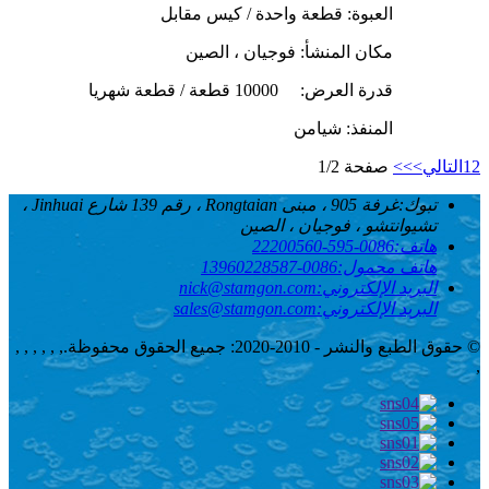
العبوة: قطعة واحدة / كيس مقابل
مكان المنشأ: فوجيان ، الصين
قدرة العرض:
10000 قطعة / قطعة شهريا
المنفذ: شيامن
2
1
التالي>
>>
صفحة 1/2
تبوك:
غرفة 905 ، مبنى Rongtaian ، رقم 139 شارع Jinhuai ،
تشيوانتشو ، فوجيان ، الصين
هاتف:
0086-595-22200560
هاتف محمول:
0086-13960228587
البريد الإلكتروني:
nick@stamgon.com
البريد الإلكتروني:
sales@stamgon.com
© حقوق الطبع والنشر - 2010-2020: جميع الحقوق محفوظة.
, , , , , ,
,