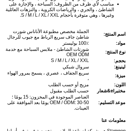
مناسب لأي ظرف من الظروف: السباحة ، والإجازة على
الشاطئ ، والجري ، والرياضات الكروية ، والنزهات العائلية
وغيرها ، وهي متوفرة بأحجام S / M / L / XL / XXL.
الجملة مخصص مطبوعة الأناناس شورت
اسم المنتج:
شاطئ جاف سريع الرباط مع جيوب للرجال
مواد:
100٪ بوليستر
شورتات الشاطئ - ملابس السباحة مع خدمة
نوع المنتج:
OEM ODM
S / M / L / XL / XXL
بحجم:
لينينغ:
سروال شبكي
سريع الجفاف ، عصري ، يسمح بمرور الهواء
ميزة:
،
اللون:
مزيج أو حسب الطلب
مختبر
el
&شعار
حسب الطلب مقبول
العناصر الموجودة في المخزون: 15 يومًا ؛
موعد التسليم:
OEM / ODM: 30-50 يومًا بعد الموافقة على
العينات.
معلومات عنا
Stamgon هي شركة لصناعة الملابس متخصصة في توفير أنماط