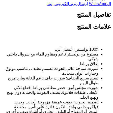
ال WhatsApp
إرسال بريد إلكتروني إلينا
تفاصيل المنتج
علامات المنتج
100٪ بوليستر ، غسيل آلي.
مصنوع من بوليستر ناعم ومقاوم للماء مع سروال داخلي
شبكي.
إغلاق برباط.
شورت سباحة عالي الجودة: تصميم نظيف ، تناسب موثوق
وخيارات ألوان متعددة.
نسيج سريع الجفاف: شورت جاف ناعم للغاية وبارد مريح
طوال اليوم.
شورت مجلس أنيق: خصر مطاطي برباط ؛قطع ثلاثي
الأبعاد ، طبقات فلاتلوك تضيف النعومة والحماية دون تهيج
وتهيج الجلد.
تصميم الجيوب: جيوب عميقة مزدوجة الجانب وجيب
فيلكرو خلفي واحد ، لتكون قادرة على تأمين محفظة
المتجر أو المفتاح أو الهاتف الخلوي أو أشياء صغيرة أخرى.