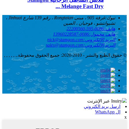
Melange Fast Dry ...
تبوك:
غرفة 905 ، مبنى Rongtaian ، رقم 139 شارع Jinhuai ،
تشيوانتشو ، فوجيان ، الصين
هاتف:
0086-595-22200560
هاتف محمول:
0086-13960228587
البريد الإلكتروني:
nick@stamgon.com
البريد الإلكتروني:
sales@stamgon.com
© حقوق الطبع والنشر - 2010-2020: جميع الحقوق محفوظة.
, , , , , ,
,
ارسل بريد الكتروني
ال WhatsApp
x