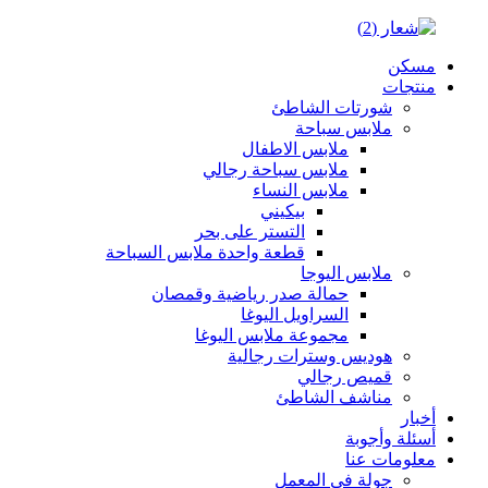
مسكن
منتجات
شورتات الشاطئ
ملابس سباحة
ملابس الاطفال
ملابس سباحة رجالي
ملابس النساء
بيكيني
التستر على بحر
قطعة واحدة ملابس السباحة
ملابس اليوجا
حمالة صدر رياضية وقمصان
السراويل اليوغا
مجموعة ملابس اليوغا
هوديس وسترات رجالية
قميص رجالي
مناشف الشاطئ
أخبار
أسئلة وأجوبة
معلومات عنا
جولة في المعمل