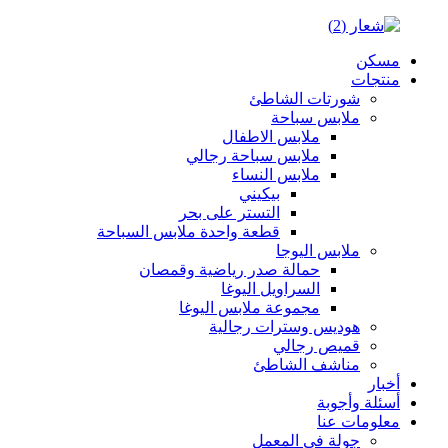
مسكن
منتجات
شورتات الشاطئ
ملابس سباحة
ملابس الاطفال
ملابس سباحة رجالي
ملابس النساء
بيكيني
التستر على بحر
قطعة واحدة ملابس السباحة
ملابس اليوجا
حمالة صدر رياضية وقمصان
السراويل اليوغا
مجموعة ملابس اليوغا
هوديس وسترات رجالية
قميص رجالي
مناشف الشاطئ
أخبار
أسئلة وأجوبة
معلومات عنا
جولة في المعمل