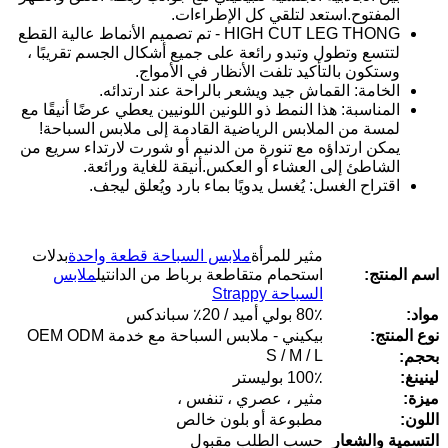
المفتوح.استعد لتلقي كل الإطراءات.
HIGH CUT LEG THONG - تم تصميم الأنماط عالية القطع
لتتسع وتطول وتبدو رائعة على جميع أشكال الجسم تقريبًا ،
وستكون بالتأكيد تلفت الأنظار في الأمواج.
الخامة: القماش جيد ويشعر بالراحة عند ارتدائه.
المناسبة: هذا النمط ذو اللونين اللونيين يعطي عرضًا أنيقًا مع
لمسة من الملابس الرياضية القادمة إلى ملابس السباحة!
يمكن ارتداؤه مع تنورة من الدنيم أو شورت لارتداء سريع من
الشاطئ إلى العشاء أو العكس.أنيقة للغاية ورائعة.
اقتراح الغسل: يُغسل يدويًا بماء بارد ويُعلق ليجف.
مثير للمرأة
ملابس السباحة قطعة واحدة
بدلات
اسم المنتج:
استحمام متقاطعة برباط من الدانتيل
ملابس
السباحة Strappy
مواد:
80٪ بولي أميد / 20٪ سباندكس
نوع المنتج:
بيكيني - ملابس السباحة مع خدمة OEM ODM
S / M / L
بحجم:
لينينغ:
100٪ بوليستر
ميزة:
مثير ، عصري ، تنفس ،
اللون:
مطبوعة أو بلون خالص
التسمية والشعار
حسب الطلب مقبول