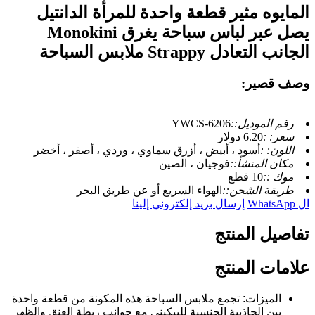
المايوه مثير قطعة واحدة للمرأة الدانتيل
يصل عبر لباس سباحة يغرق Monokini
الجانب التعادل Strappy ملابس السباحة
وصف قصير:
رقم الموديل::
YWCS-6206
سعر: :
6.20 دولار
اللون: :
أسود ، أبيض ، أزرق سماوي ، وردي ، أصفر ، أخضر
مكان المنشأ::
فوجيان ، الصين
موك ::
10 قطع
طريقة الشحن::
الهواء السريع أو عن طريق البحر
ال WhatsApp
إرسال بريد إلكتروني إلينا
تفاصيل المنتج
علامات المنتج
الميزات: تجمع ملابس السباحة هذه المكونة من قطعة واحدة
بين الجاذبية الجنسية للبيكيني مع جوانب ربطة العنق والظهر