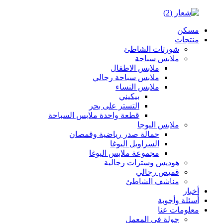
مسكن
منتجات
شورتات الشاطئ
ملابس سباحة
ملابس الاطفال
ملابس سباحة رجالي
ملابس النساء
بيكيني
التستر على بحر
قطعة واحدة ملابس السباحة
ملابس اليوجا
حمالة صدر رياضية وقمصان
السراويل اليوغا
مجموعة ملابس اليوغا
هوديس وسترات رجالية
قميص رجالي
مناشف الشاطئ
أخبار
أسئلة وأجوبة
معلومات عنا
جولة في المعمل