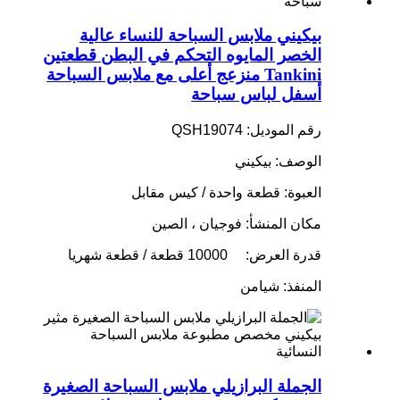
بيكيني ملابس السباحة للنساء عالية
الخصر المايوه التحكم في البطن قطعتين
Tankini منزعج أعلى مع ملابس السباحة
أسفل لباس سباحة
رقم الموديل: QSH19074
الوصف: بيكيني
العبوة: قطعة واحدة / كيس مقابل
مكان المنشأ: فوجيان ، الصين
قدرة العرض:
10000 قطعة / قطعة شهريا
المنفذ: شيامن
الجملة البرازيلي ملابس السباحة الصغيرة