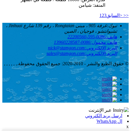
المنفذ: شيامن
<<
<السابق
3
2
1
تبوك:
غرفة 905 ، مبنى Rongtaian ، رقم 139 شارع Jinhuai ،
تشيوانتشو ، فوجيان ، الصين
هاتف:
0086-595-22200560
هاتف محمول:
0086-13960228587
البريد الإلكتروني:
nick@stamgon.com
البريد الإلكتروني:
sales@stamgon.com
© حقوق الطبع والنشر - 2010-2020: جميع الحقوق محفوظة.
, , , , , ,
,
ارسل بريد الكتروني
ال WhatsApp
x