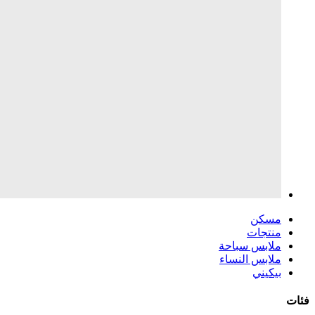
مسكن
منتجات
ملابس سباحة
ملابس النساء
بيكيني
فئات