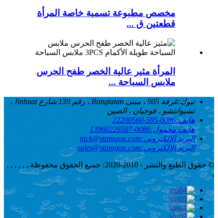
مخصص مطبوعة تسمية خاصة المرأة
قطعتين ق ...
المرأة مثير عالية الخصر طفح الحرس
ملابس السباحة ...
تبوك:
غرفة 905 ، مبنى Rongtaian ، رقم 139 شارع Jinhuai ،
تشيوانتشو ، فوجيان ، الصين
هاتف:
0086-595-22200560
هاتف محمول:
0086-13960228587
البريد الإلكتروني:
nick@stamgon.com
البريد الإلكتروني:
sales@stamgon.com
© حقوق الطبع والنشر - 2010-2020: جميع الحقوق محفوظة.
, , , , , ,
,