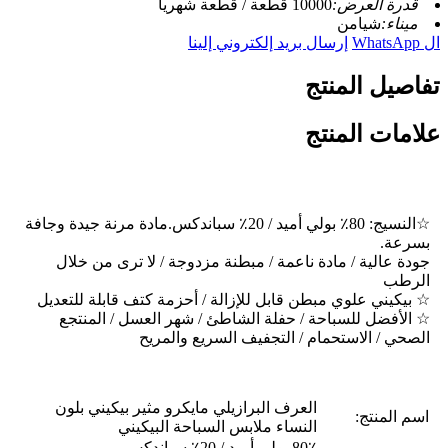
قدرة العرض:
10000 قطعة / قطعة شهريا
ميناء:
شيامن
ال WhatsApp
إرسال بريد إلكتروني إلينا
تفاصيل المنتج
علامات المنتج
☆
النسيج: 80٪ بولي أميد / 20٪ سباندكس.مادة مرنة جيدة وجافة
بسرعة.
جودة عالية / مادة ناعمة / مبطنة مزدوجة / لا ترى من خلال
الرطب
☆ بيكيني علوي مبطن قابل للإزالة / أحزمة كتف قابلة للتعديل
☆ الأفضل للسباحة / حفلة الشاطئ / شهر العسل / المنتجع
الصحي / الاستحمام / التجفيف السريع والمريح
العرف البرازيلي مايكرو مثير بيكيني بلون
اسم المنتج:
النساء ملابس السباحة البيكيني
80٪ بولي أميد / 20٪ سباندكس