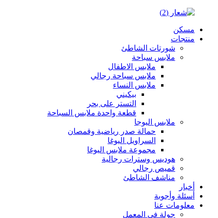
مسكن
منتجات
شورتات الشاطئ
ملابس سباحة
ملابس الاطفال
ملابس سباحة رجالي
ملابس النساء
بيكيني
التستر على بحر
قطعة واحدة ملابس السباحة
ملابس اليوجا
حمالة صدر رياضية وقمصان
السراويل اليوغا
مجموعة ملابس اليوغا
هوديس وسترات رجالية
قميص رجالي
مناشف الشاطئ
أخبار
أسئلة وأجوبة
معلومات عنا
جولة في المعمل