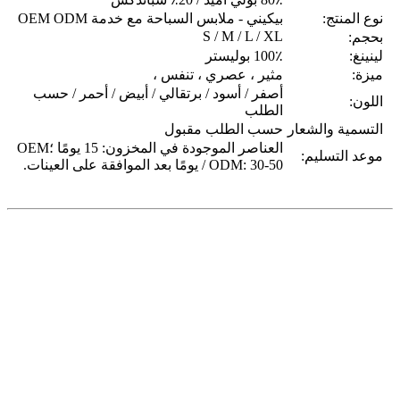
نوع المنتج:
بيكيني - ملابس السباحة مع خدمة OEM ODM
S / M / L / XL
بحجم:
لينينغ:
100٪ بوليستر
ميزة:
مثير ، عصري ، تنفس ،
أصفر / أسود / برتقالي / أبيض / أحمر / حسب
اللون:
الطلب
التسمية والشعار
حسب الطلب مقبول
العناصر الموجودة في المخزون: 15 يومًا ؛OEM
موعد التسليم:
/ ODM: 30-50 يومًا بعد الموافقة على العينات.